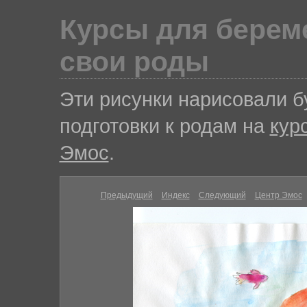
Курсы для береме
свои роды
Эти рисунки нарисовали 
подготовки к родам на
кур
Эмос
.
Предыдущий
Индекс
Следующий
Центр Эмос