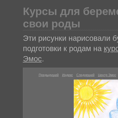
Курсы для береме
свои роды
Эти рисунки нарисовали 
подготовки к родам на
кур
Эмос
.
Предыдущий
Индекс
Следующий
Центр Эмос