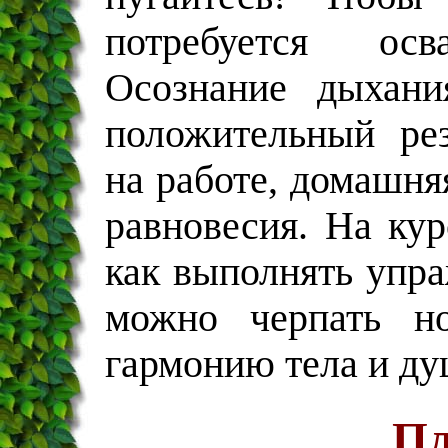
потребуется ос
Осознание дыхани
положительный рез
на работе, домашняя
равновесия. На кур
как выполнять упр
можно черпать н
гармонию тела и ду
Пл