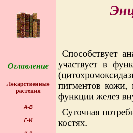
Энц
Способствует ан
участвует в фун
Оглавление
(цитохромоксида
пигментов кожи, 
Лекарственные
растения
функции желез вн
А-В
Суточная потребн
Г-И
костях.