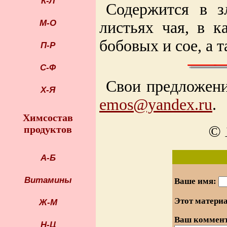
К-Л
Содержится в зл
М-О
листьях чая, в к
бобовых и сое, а 
П-Р
С-Ф
Свои предложени
Х-Я
emos@yandex.ru
.
Химсостав
© 
продуктов
А-Б
Витамины
Ваше имя:
Этот матери
Ж-М
Ваш коммент
Н-Ц