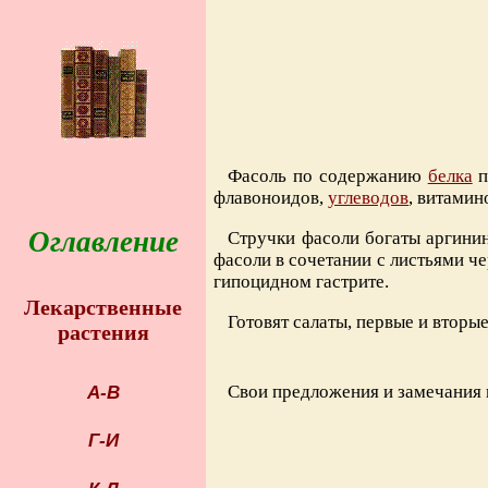
Фасоль по содержанию
белка
п
флавоноидов,
углеводов
, витамин
Оглавление
Стручки фасоли богаты аргини
фасоли в сочетании с листьями ч
гипоцидном гастрите.
Лекарственные
Готовят салаты, первые и вторы
растения
Свои предложения и замечания 
А-В
Г-И