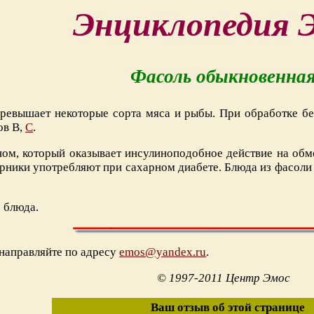
Энциклопедия 
Фасоль обыкновенна
ревышает некоторые сорта мяса и рыбы. При обработке бе
ов В,
С
.
ном, который оказывает инсулиноподобное действие на обм
ерники употребляют при сахарном диабете. Блюда из фасоли
е блюда.
направляйте по адресу
emos@yandex.ru
.
© 1997-2011 Центр Эмос
Ваш отзыв об этой странице