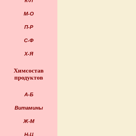
К-Л
М-О
П-Р
С-Ф
Х-Я
Химсостав
продуктов
А-Б
Витамины
Ж-М
Н-Ц