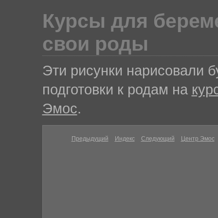
Курсы для береме
свои роды
Эти рисунки нарисовали 
подготовки к родам на
кур
Эмос
.
Предыдущий
Индекс
Следующий
Центр Эмос