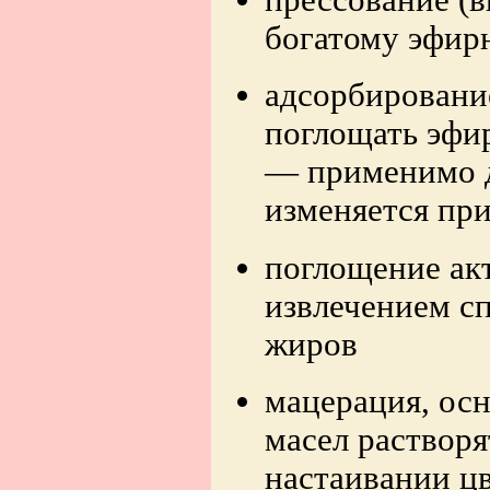
богатому эфир
адсорбировани
поглощать эфи
— применимо д
изменяется при
поглощение ак
извлечением с
жиров
мацерация, ос
масел растворя
настаивании ц