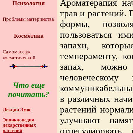
Ароматерапия на
Психология
трав и растений.
Проблемы материнства
формы, позвол
пользоваться им
Косметика
запахи, котор
Самомассаж
темпераменту, к
косметический
запах, можно
человеческому 
Что еще
коммуникабельны
почитать?
в различных начи
растений нормали
Лекции Эмос
улучшают памят
Энциклопедия
лекарственных
отрегулировать
растений