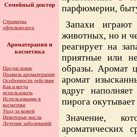
Семейный доктор
парфюмерии, быт
Страничка
Запахи играют
офтальмолога
животных, но и ч
реагирует на за
Ароматерапия и
косметика
приятные или не
образы. Аромат 
Предисловие
Правила ароматерапии
аромат изысканн
Особенности действия
Как и когда
вдруг наполняет
использовать
Использование в
пирога окутывает
косметике
Уход за кожей
Значение, кот
Некоторые масла
Лечение заболеваний
ароматических с